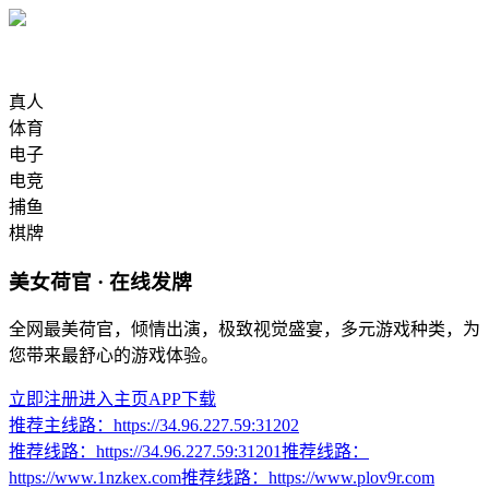
真人
体育
电子
电竞
捕鱼
棋牌
美女荷官 · 在线发牌
全网最美荷官，倾情出演，极致视觉盛宴，多元游戏种类，为
您带来最舒心的游戏体验。
立即注册
进入主页
APP下载
推荐主线路：
https://34.96.227.59:31202
推荐线路：
https://34.96.227.59:31201
推荐线路：
https://www.1nzkex.com
推荐线路：
https://www.plov9r.com