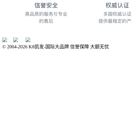
© 2004-
2026
K8凯发-国际大品牌 信誉保障 大额无忧