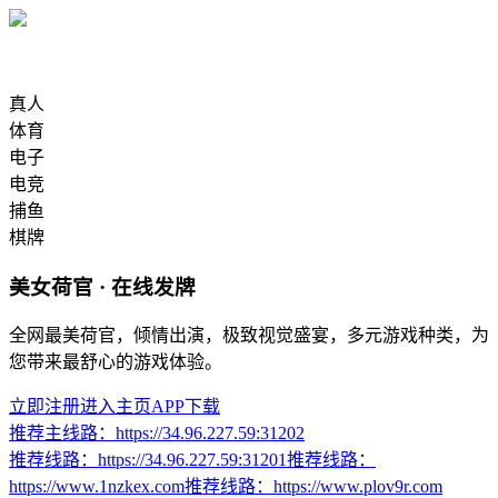
真人
体育
电子
电竞
捕鱼
棋牌
美女荷官 · 在线发牌
全网最美荷官，倾情出演，极致视觉盛宴，多元游戏种类，为
您带来最舒心的游戏体验。
立即注册
进入主页
APP下载
推荐主线路：
https://34.96.227.59:31202
推荐线路：
https://34.96.227.59:31201
推荐线路：
https://www.1nzkex.com
推荐线路：
https://www.plov9r.com