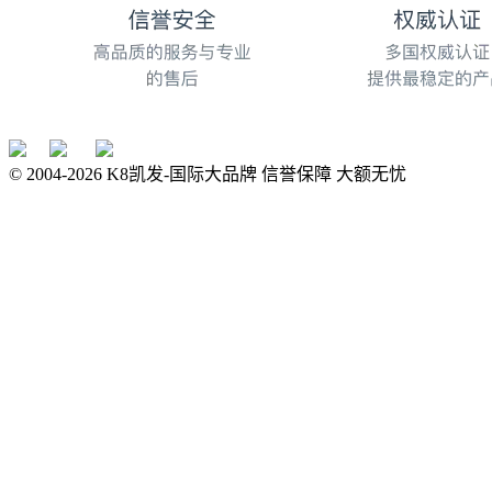
© 2004-
2026
K8凯发-国际大品牌 信誉保障 大额无忧