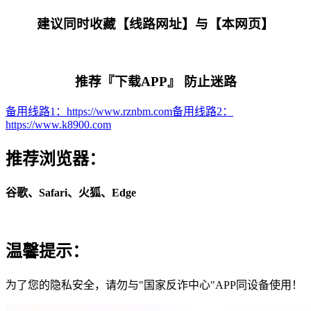
建议同时收藏【线路网址】与【本网页】
推荐『下载APP』 防止迷路
备用线路
1
：
https://www.rznbm.com
备用线路
2
：
https://www.k8900.com
推荐浏览器：
谷歌、Safari、火狐、Edge
温馨提示：
为了您的隐私安全，请勿与"国家反诈中心"APP同设备使用！