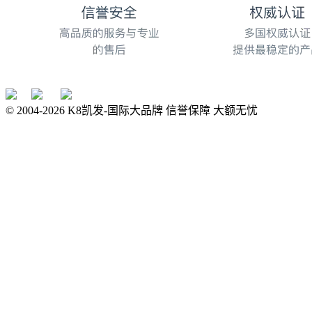
© 2004-
2026
K8凯发-国际大品牌 信誉保障 大额无忧