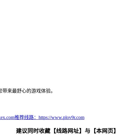
您带来最舒心的游戏体验。
kex.com
推荐线路：
https://www.plov9r.com
建议同时收藏【线路网址】与【本网页】