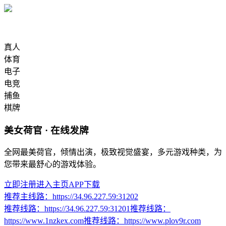
真人
体育
电子
电竞
捕鱼
棋牌
美女荷官 · 在线发牌
全网最美荷官，倾情出演，极致视觉盛宴，多元游戏种类，为
您带来最舒心的游戏体验。
立即注册
进入主页
APP下载
推荐主线路：
https://34.96.227.59:31202
推荐线路：
https://34.96.227.59:31201
推荐线路：
https://www.1nzkex.com
推荐线路：
https://www.plov9r.com