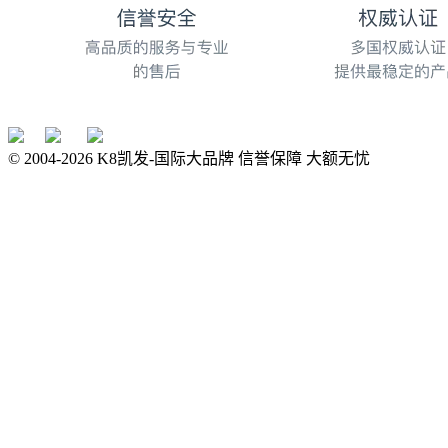
© 2004-
2026
K8凯发-国际大品牌 信誉保障 大额无忧